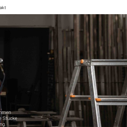
akt
kommen
le Stücke
ng.