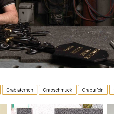
Grablaternen
Grabschmuck
Grabtafeln