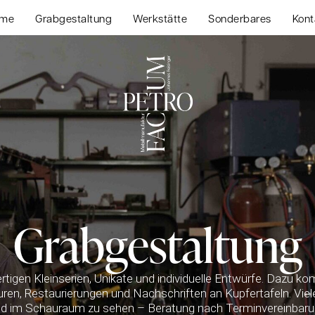
me
Grabgestaltung
Werkstätte
Sonderbares
Kont
Grabgestaltung
ertigen Kleinserien, Unikate und individuelle Entwürfe. Dazu 
ren, Restaurierungen und Nachschriften an Kupfertafeln. Vie
nd im Schauraum zu sehen – Beratung nach Terminvereinbaru